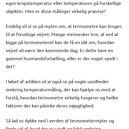
egen kropstemperatur eller temperaturen på forskellige
objekter. Men er disse målinger virkelig præcise?
Endelig vil vi se på myten om, at termometre kan bruges
til at forudsige vejret. Mange mennesker tror, at ved at
kigge på termometeret kan de få en idé om, hvordan
vejret vil være den kommende dag. Er dette bare en
gammel husmandsfortælling, eller er der noget sandt i
det?
I løbet af artiklen vil vi også se på nogle sandheder
omkring temperaturmåling, der kan hjælpe os med at
forstå, hvordan termometre virkelig fungerer og hvilke
faktorer der kan påvirke deres nøjagtighed.
Så lad os dykke ned i verden af termometermyter og
finde ud af, hvad der er sandt og falsk omkring