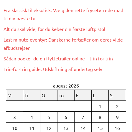
Fra klassisk til eksotisk: Vælg den rette frysetørrede mad
til din næste tur
Alt du skal vide, før du køber din første luftpistol
Last minute-eventyr: Danskerne fortæller om deres vilde
afbudsrejser
Sådan booker du en flyttetrailer online – trin for trin
Trin-for-trin guide: Udskiftning af undertag selv
august 2026
M
Ti
O
To
F
L
S
1
2
3
4
5
6
7
8
9
10
11
12
13
14
15
16