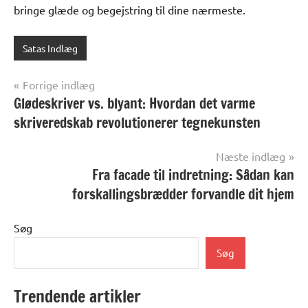
bringe glæde og begejstring til dine nærmeste.
Satas Indlæg
Indlægsnavigation
Forrige indlæg
Glødeskriver vs. blyant: Hvordan det varme
skriveredskab revolutionerer tegnekunsten
Næste indlæg
Fra facade til indretning: Sådan kan
forskallingsbrædder forvandle dit hjem
Søg
Søg
Trendende artikler