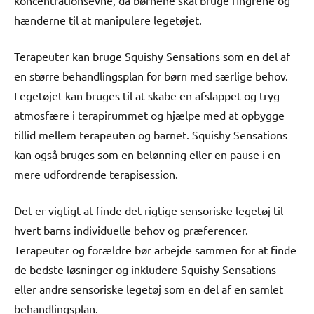
hænderne til at manipulere legetøjet.
Terapeuter kan bruge Squishy Sensations som en del af
en større behandlingsplan for børn med særlige behov.
Legetøjet kan bruges til at skabe en afslappet og tryg
atmosfære i terapirummet og hjælpe med at opbygge
tillid mellem terapeuten og barnet. Squishy Sensations
kan også bruges som en belønning eller en pause i en
mere udfordrende terapisession.
Det er vigtigt at finde det rigtige sensoriske legetøj til
hvert barns individuelle behov og præferencer.
Terapeuter og forældre bør arbejde sammen for at finde
de bedste løsninger og inkludere Squishy Sensations
eller andre sensoriske legetøj som en del af en samlet
behandlingsplan.