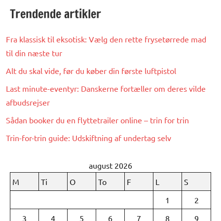
Trendende artikler
Fra klassisk til eksotisk: Vælg den rette frysetørrede mad
til din næste tur
Alt du skal vide, før du køber din første luftpistol
Last minute-eventyr: Danskerne fortæller om deres vilde
afbudsrejser
Sådan booker du en flyttetrailer online – trin for trin
Trin-for-trin guide: Udskiftning af undertag selv
august 2026
M
Ti
O
To
F
L
S
1
2
3
4
5
6
7
8
9