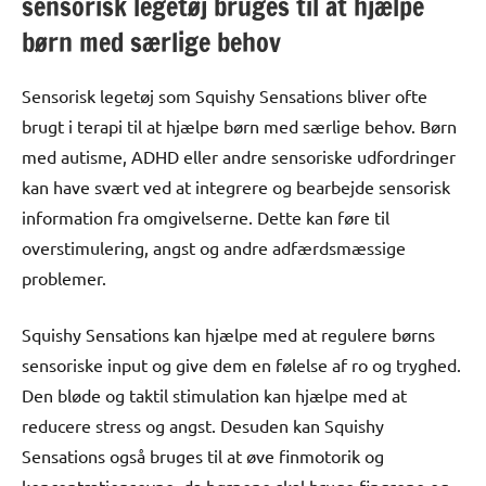
sensorisk legetøj bruges til at hjælpe
børn med særlige behov
Sensorisk legetøj som Squishy Sensations bliver ofte
brugt i terapi til at hjælpe børn med særlige behov. Børn
med autisme, ADHD eller andre sensoriske udfordringer
kan have svært ved at integrere og bearbejde sensorisk
information fra omgivelserne. Dette kan føre til
overstimulering, angst og andre adfærdsmæssige
problemer.
Squishy Sensations kan hjælpe med at regulere børns
sensoriske input og give dem en følelse af ro og tryghed.
Den bløde og taktil stimulation kan hjælpe med at
reducere stress og angst. Desuden kan Squishy
Sensations også bruges til at øve finmotorik og
koncentrationsevne, da børnene skal bruge fingrene og