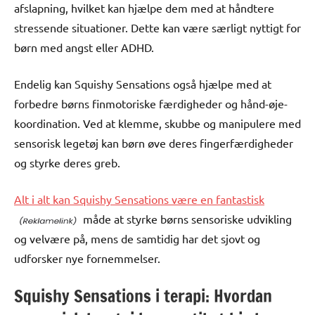
afslapning, hvilket kan hjælpe dem med at håndtere
stressende situationer. Dette kan være særligt nyttigt for
børn med angst eller ADHD.
Endelig kan Squishy Sensations også hjælpe med at
forbedre børns finmotoriske færdigheder og hånd-øje-
koordination. Ved at klemme, skubbe og manipulere med
sensorisk legetøj kan børn øve deres fingerfærdigheder
og styrke deres greb.
Alt i alt kan Squishy Sensations være en fantastisk
måde at styrke børns sensoriske udvikling
og velvære på, mens de samtidig har det sjovt og
udforsker nye fornemmelser.
Squishy Sensations i terapi: Hvordan