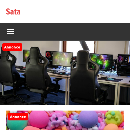
Videre
Sata
til
indhold
Annonce
Annonce