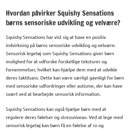
Hvordan påvirker Squishy Sensations
børns sensoriske udvikling og velvære?
Squishy Sensations har vist sig at have en positiv
indvirkning på børns sensoriske udvikling og velvære.
Sensorisk legetøj som Squishy Sensations giver børn
mulighed for at udforske forskellige teksturer og
fornemmelser, hvilket kan hjælpe dem med at udvikle
deres taktilsans. Dette kan være særligt gavnligt for børn
med sensoriske udfordringer eller autisme, der kan have
svært ved at bearbejde sensorisk information.
Squishy Sensations kan også hjælpe børn med at
regulere deres følelser og stressniveau. Ved at lege med
sensorisk legetøj kan børn få en følelse af ro og