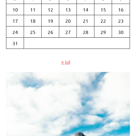
10
11
12
13
14
15
16
17
18
19
20
21
22
23
24
25
26
27
28
29
30
31
« jul