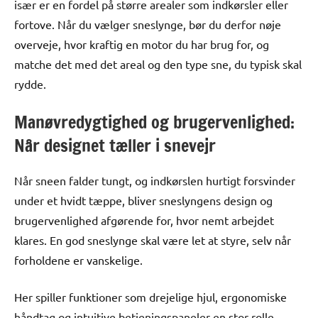
især er en fordel på større arealer som indkørsler eller
fortove. Når du vælger sneslynge, bør du derfor nøje
overveje, hvor kraftig en motor du har brug for, og
matche det med det areal og den type sne, du typisk skal
rydde.
Manøvredygtighed og brugervenlighed:
Når designet tæller i snevejr
Når sneen falder tungt, og indkørslen hurtigt forsvinder
under et hvidt tæppe, bliver sneslyngens design og
brugervenlighed afgørende for, hvor nemt arbejdet
klares. En god sneslynge skal være let at styre, selv når
forholdene er vanskelige.
Her spiller funktioner som drejelige hjul, ergonomiske
håndtag og intuitive betjeningspaneler en stor rolle.