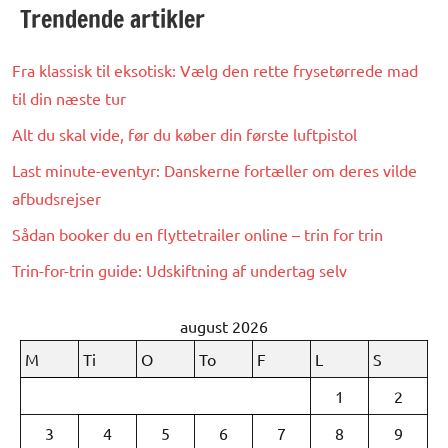
Trendende artikler
Fra klassisk til eksotisk: Vælg den rette frysetørrede mad
til din næste tur
Alt du skal vide, før du køber din første luftpistol
Last minute-eventyr: Danskerne fortæller om deres vilde
afbudsrejser
Sådan booker du en flyttetrailer online – trin for trin
Trin-for-trin guide: Udskiftning af undertag selv
august 2026
M
Ti
O
To
F
L
S
1
2
3
4
5
6
7
8
9