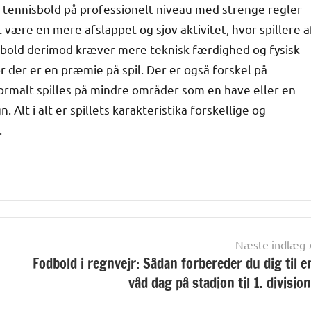
es tennisbold på professionelt niveau med strenge regler
at være en mere afslappet og sjov aktivitet, hvor spillere a
isbold derimod kræver mere teknisk færdighed og fysisk
or der er en præmie på spil. Der er også forskel på
normalt spilles på mindre områder som en have eller en
Alt i alt er spillets karakteristika forskellige og
.
Næste indlæg
Fodbold i regnvejr: Sådan forbereder du dig til e
våd dag på stadion til 1. division