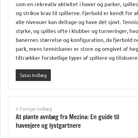
som en rekreativ aktivitet i haver og parker, spill
og strikse krav til spillerne. Fjerbold er kendt for 
alle niveauer kan deltage og have det sjovt. Tenn
styrke, og spilles ofte i klubber og turneringer, hv
banernes størrelse og konfiguration, da fjerbold 
park, mens tennisbaner er store og omgivet af hegn. 
tiltrækker forskellige typer af spillere og tilskuere
Satas Indlæg
Indlægsnavigation
Forrige indlæg
At plante avnbøg fra Mezina: En guide til
haveejere og lystgartnere