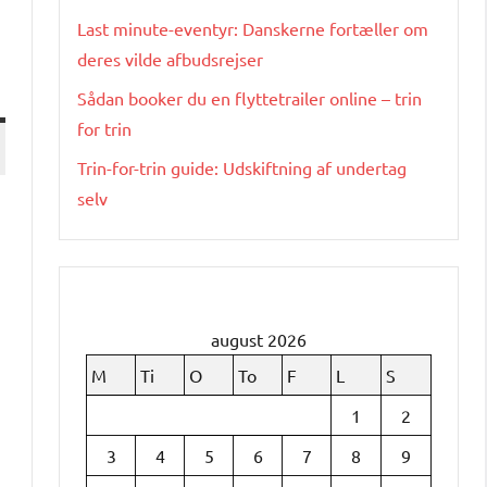
Last minute-eventyr: Danskerne fortæller om
deres vilde afbudsrejser
Sådan booker du en flyttetrailer online – trin
for trin
Trin-for-trin guide: Udskiftning af undertag
selv
august 2026
M
Ti
O
To
F
L
S
1
2
3
4
5
6
7
8
9