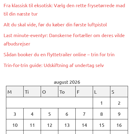
Fra klassisk til eksotisk: Vælg den rette frysetørrede mad
til din næste tur
Alt du skal vide, før du køber din første luftpistol
Last minute-eventyr: Danskerne fortæller om deres vilde
afbudsrejser
Sådan booker du en flyttetrailer online – trin for trin
Trin-for-trin guide: Udskiftning af undertag selv
august 2026
M
Ti
O
To
F
L
S
1
2
3
4
5
6
7
8
9
10
11
12
13
14
15
16